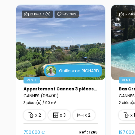
10 PHOTO(S)
FAVORIS
5 PHO
Guillaume RICHARD
VENTE
VENTE
Appartement Cannes 3 pièces vue mer garage
CANNES (06400)
CANNES
3 pièce(s) / 90 m²
2 pièce(s
x 2
x 3
x 2
x 
750 000 €
197 000
Ref : 1265