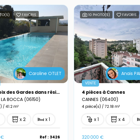
TO(S)
FAVORIS
10 PHOTO(S)
FAVORIS
Caroline OTLET
Anais P
VENTE
Bas Croix des Gardes dans résidence de standing récente
4 pièces à Cannes
 LA BOCCA (06150)
CANNES (06400)
) / 41.2 m²
4 pièce(s) / 72.18 m²
1
x 2
x 1
x 1
x 4
 €
320 000 €
Ref : 3426