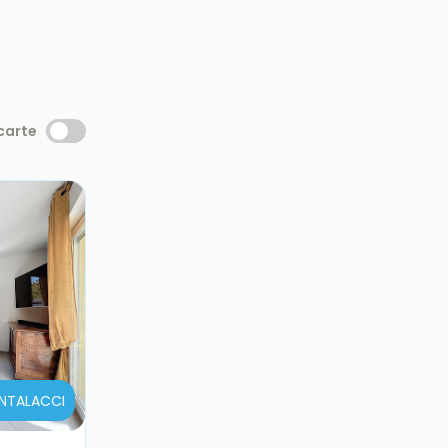
 carte
ANTALACCI