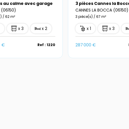
es au calme avec garage
3 pièces Cannes la Bocc
 (06150)
CANNES LA BOCCA (06150)
) / 62 m²
3 pièce(s) / 67 m²
1
x 3
x 2
x 1
x 3
0 €
287 000 €
Ref : 1220