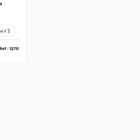
a
x 2
Ref : 1270