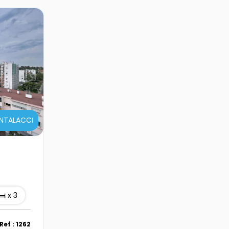
ANTALACCI
x 3
Ref : 1262