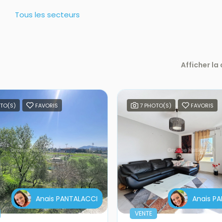
Tous les secteurs
Afficher la
TO(S)
FAVORIS
7 PHOTO(S)
FAVORIS
Anais PANTALACCI
Anais P
VENTE