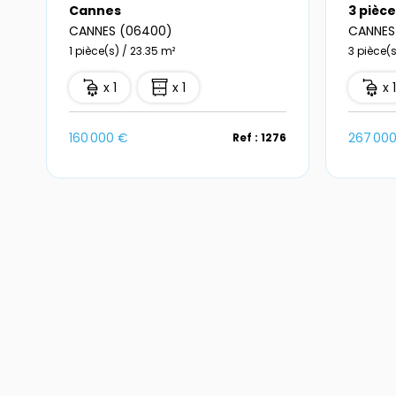
Cannes
3 pièc
CANNES (06400)
CANNES
1 pièce(s) / 23.35 m²
3 pièce(s
x 1
x 1
x 
160 000 €
267 00
Ref : 1276