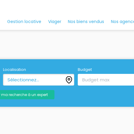
Nos agenc
Gestion locative
Viager
Nos biens vendus
Localisation
Budget
Sélectionnez...
r ma recherche à un expert