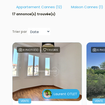
Appartement Cannes (12)
Maison Cannes (1)
17 annonce(s) trouvée(s)
Trier par
8 PHOTO(S)
FAVORIS
6 PHO
Laurent OTLET
VENTE
VENTE