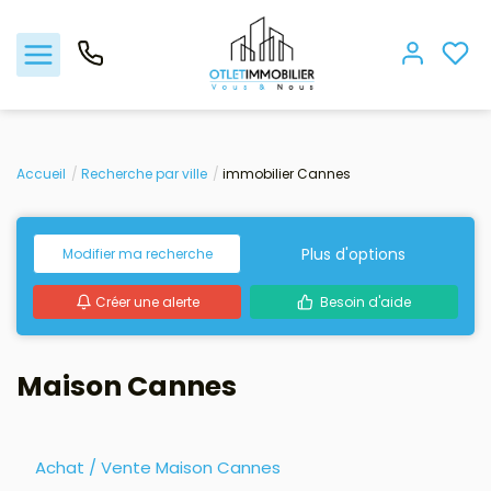
Acheter
Accueil
Recherche par ville
immobilier Cannes
Louer
Plus d'options
Modifier ma recherche
Gestion locative
Créer une alerte
Besoin d'aide
Viager
Maison Cannes
Nos biens vendus
Nos agences
Achat / Vente Maison Cannes