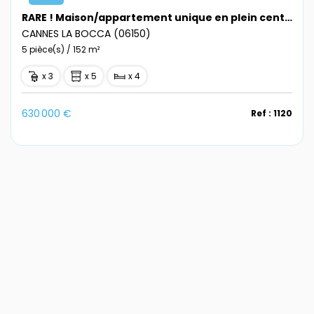
RARE ! Maison/appartement unique en plein centre ville avec piscine privée !
CANNES LA BOCCA (06150)
5 pièce(s) / 152 m²
x 3
x 5
x 4
630 000 €
Ref : 1120