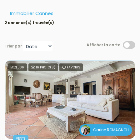
Avis clients
Immobilier Cannes
2 annonce(s) trouvée(s)
Estimation
Avis clients
Afficher la carte
Trier par
EXCLUSIF
16 PHOTO(S)
FAVORIS
Carine ROMAGNOLI
VENTE