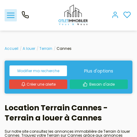
Acheter
Accueil
A louer
Terrain
Cannes
Louer
Plus d'options
Modifier ma recherche
Gestion locative
Créer une alerte
Besoin d'aide
Viager
Location Terrain Cannes -
Nos biens vendus
Terrain a louer à Cannes
Nos agences
Sur notre site consultez les annonces immobilière de Terrain à louer
Cannes. Trouvez votre Terrain sur Cannes grâce aux annonces