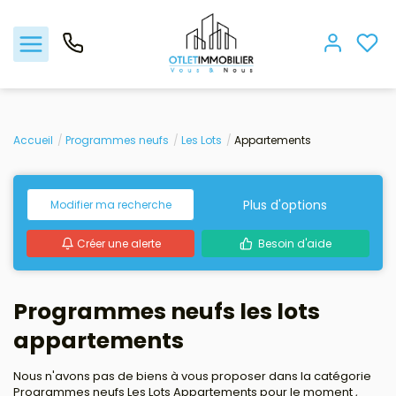
Acheter
Accueil
Programmes neufs
Les Lots
Appartements
Louer
Plus d'options
Modifier ma recherche
Gestion locative
Créer une alerte
Besoin d'aide
Viager
Programmes neufs les lots
Nos biens vendus
appartements
Nos agences
Nous n'avons pas de biens à vous proposer dans la catégorie
Programmes neufs Les Lots Appartements pour le moment ,