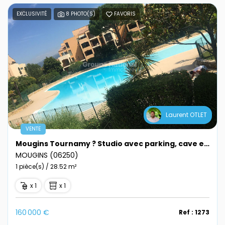
EXCLUSIVITÉ
8 PHOTO(S)
FAVORIS
Laurent OTLET
VENTE
Mougins Tournamy ? Studio avec parking, cave et piscine
MOUGINS (06250)
1 pièce(s) / 28.52 m²
x 1
x 1
160 000 €
Ref : 1273