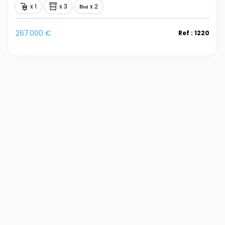
x 1
x 3
x 2
267 000 €
Ref : 1220