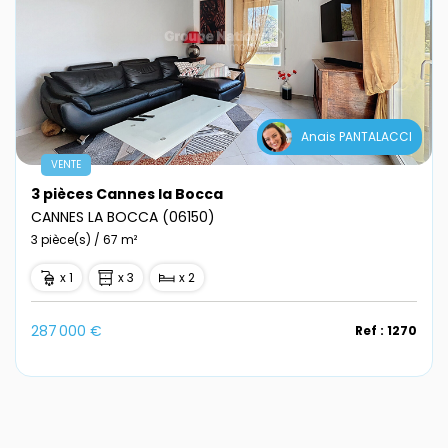
Anais PANTALACCI
VENTE
3 pièces Cannes la Bocca
CANNES LA BOCCA (06150)
3 pièce(s) / 67 m²
x 1
x 3
x 2
287 000 €
Ref : 1270