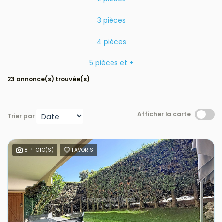
Avis clients
3 pièces
Estimation
4 pièces
5 pièces et +
Avis clients
23 annonce(s) trouvée(s)
Afficher la carte
Trier par
8 PHOTO(S)
FAVORIS