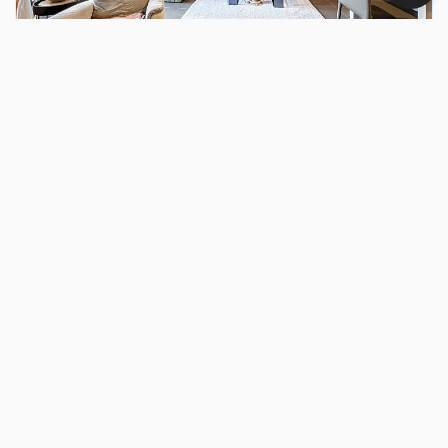
Carine ROMAGNOLI
VENTE
Appartement 3 pièces avec garage
CANNES LA BOCCA (06150)
3 pièce(s) / 69 m²
x 1
x 3
x 2
249 000 €
Ref : 1181