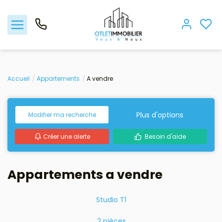
Acheter
Accueil
Appartements
A vendre
Louer
Plus d'options
Modifier ma recherche
Gestion locative
Créer une alerte
Besoin d'aide
Viager
Appartements a vendre
Nos biens vendus
Studio T1
Nos agences
2 pièces