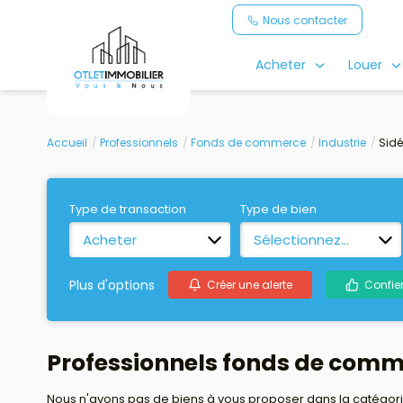
Nous contacter
Acheter
Louer
Accueil
Professionnels
Fonds de commerce
Industrie
Sidé
Type de transaction
Type de bien
Acheter
Sélectionnez...
Plus d'options
Créer une alerte
Confie
Professionnels fonds de comme
Nous n'avons pas de biens à vous proposer dans la catégorie