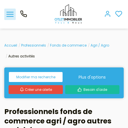
Acheter
Accueil
Professionnels
Fonds de commerce
Agri / Agro
Autres activités
Louer
Gestion locative
Plus d'options
Modifier ma recherche
Créer une alerte
Besoin d'aide
Viager
Nos biens vendus
Professionnels fonds de
commerce agri / agro autres
Nos agences