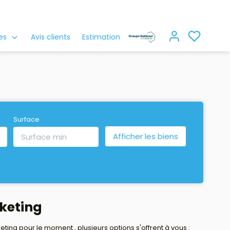
es
Avis clients
Estimation
Surface
keting
g pour le moment , plusieurs options s'offrent à vous :