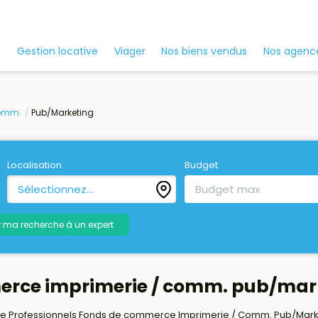
Nos agenc
Gestion locative
Viager
Nos biens vendus
Comm.
Pub/Marketing
Localisation
Budget
Sélectionnez...
r ma recherche à un expert
merce imprimerie / comm. pub/mar
e Professionnels Fonds de commerce Imprimerie / Comm. Pub/Marketin