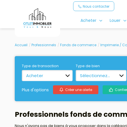
Nous contacter
Acheter
Louer
Accueil
Professionnels
Fonds de commerce
Imprimerie / 
Type de transaction
Type de bien
Acheter
Sélectionnez...
Plus d'options
Créer une alerte
Confie
Professionnels fonds de com
Nous n'avons pas de biens à vous proposer dans la catégori