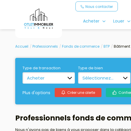
Nous contacter
Acheter
Louer
Accueil
Professionnels
Fonds de commerce
BTP
Bâtiment 
Type de transaction
Type de bien
Acheter
Sélectionnez...
Plus d'options
Créer une alerte
Confie
Professionnels fonds de comm
Nous n'avons pas de biens à vous proposer dans la catégorie