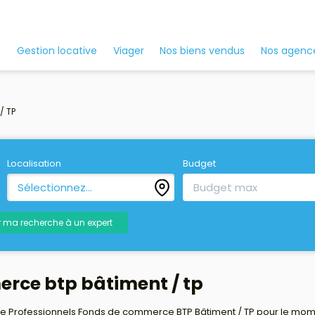
Nos agenc
Gestion locative
Viager
Nos biens vendus
/ TP
Localisation
Budget
Sélectionnez...
r ma recherche à un expert
erce btp bâtiment / tp
 Professionnels Fonds de commerce BTP Bâtiment / TP pour le moment 