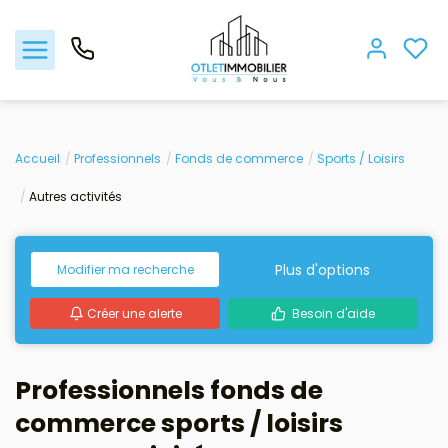
Acheter
Accueil
Professionnels
Fonds de commerce
Sports / Loisirs
Autres activités
Louer
Gestion locative
Plus d'options
Modifier ma recherche
Créer une alerte
Besoin d'aide
Viager
Nos biens vendus
Professionnels fonds de
commerce sports / loisirs
Nos agences