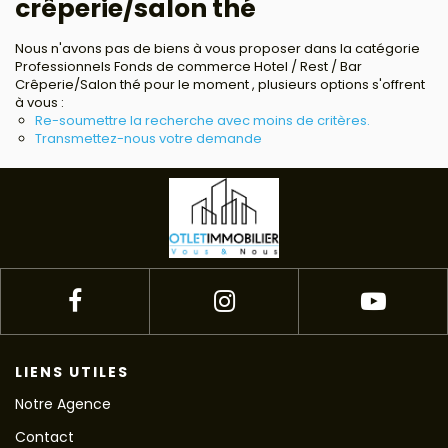
crêperie/salon thé
Avis clients
Nous n'avons pas de biens à vous proposer dans la catégorie
Professionnels Fonds de commerce Hotel / Rest / Bar
Estimation
Crêperie/Salon thé pour le moment , plusieurs options s'offrent
à vous :
Re-soumettre la recherche avec moins de critères.
Avis clients
Transmettez-nous votre demande
LIENS UTILES
Notre Agence
Contact