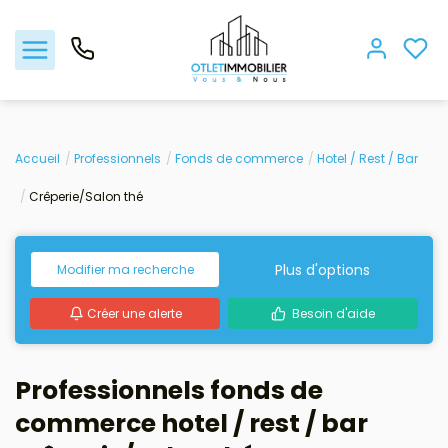
Acheter
Accueil
Professionnels
Fonds de commerce
Hotel / Rest / Bar
Crêperie/Salon thé
Louer
Gestion locative
Plus d'options
Modifier ma recherche
Créer une alerte
Besoin d'aide
Viager
Nos biens vendus
Professionnels fonds de
commerce hotel / rest / bar
Nos agences