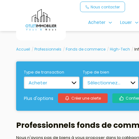
Nous contacter
Acheter
Louer
Accueil
Professionnels
Fonds de commerce
High-Tech
In
Type de transaction
Type de bien
Acheter
Sélectionnez...
Plus d'options
Créer une alerte
Confie
Professionnels fonds de comm
Nous n'avons pas de biens à vous proposer dans la catégori