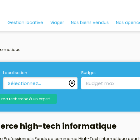
Nos agenc
Gestion locative
Viager
Nos biens vendus
formatique
Localisation
Budget
Sélectionnez...
r ma recherche à un expert
erce high-tech informatique
e Professionnels Fonds de commerce High-Tech Informatique pour le m