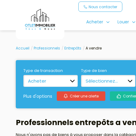
Nous contacter
Acheter
Louer
Accueil
Professionnels
Entrepôts
A vendre
Type de transaction
Type de bien
Acheter
Sélectionnez...
Plus d'options
Créer une alerte
Confie
Professionnels entrepôts a ve
Nous n'avons pas de biens à vous proposer dans la catégorie 