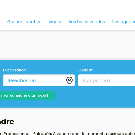
Nos agenc
Gestion locative
Viager
Nos biens vendus
Localisation
Budget
Sélectionnez...
r ma recherche à un expert
ndre
Professionnels Entrepôts A vendre pour le moment , plusieurs options