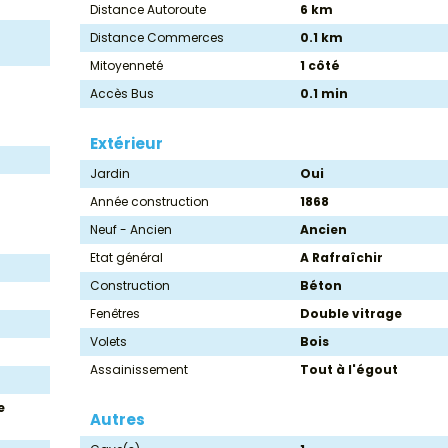
Distance Autoroute
6 km
Distance Commerces
0.1 km
Mitoyenneté
1 côté
Accès Bus
0.1 min
Extérieur
Jardin
Oui
Année construction
1868
Neuf - Ancien
Ancien
Etat général
A Rafraîchir
Construction
Béton
Fenêtres
Double vitrage
Volets
Bois
Assainissement
Tout à l'égout
e
Autres