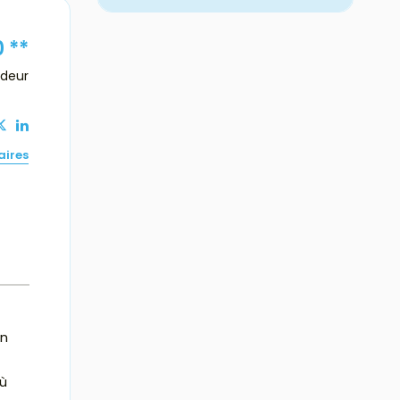
0
**
ndeur
aires
un
où