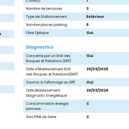
Cave(s)
1
Nombre de terrasses
3
Type de Stationnement
Extérieur
Nombre places parking
5
Fibre Optique
Oui
e
Diagnostics
Concerné par un Etat des
Oui
Risques et Pollutions (ERP)
Date d'établissement Etat
25/03/2026
des Risques et Pollutions(ERP)
Soumis à l'affichage du DPE
Oui
Date établissement
25/03/2026
Diagnostic Energétique
Consommation énergie
C
primaire
Gaz Effet de Serre
C