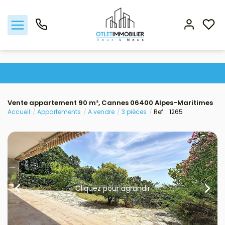
Acheter
Vente appartement 90 m², Cannes 06400 Alpes-Maritimes
Louer
Accueil
Appartements
A vendre
3 pièces
Ref. : 1265
Gestion locative
Viager
Nos biens vendus
Cliquez pour agrandir
Nos agences