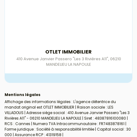
OTLET IMMOBILIER
410 Avenue Janvier Passero "Les 3 Rivières A11"
,
06210
MANDELIEU LA NAPOULE
Mentions légales
Affichage des informations légales : L'agence détentrice du
mandat original est OTLET IMMOBILIER | Raison sociale : LES
VILLADOUS | Adresse siège social : 410 Avenue Janvier Passero "Les 3
Rivières A11" - 06210 MANDELIEU LA NAPOULE | Siret : 48387816100080 |
RCS : Cannes | Numero TVA Intracommunautaire : FR7483878161 |
Forme juridique : Société à responsabilité limitée | Capital social : 30
000 | Assurance RCP : 41319158 |