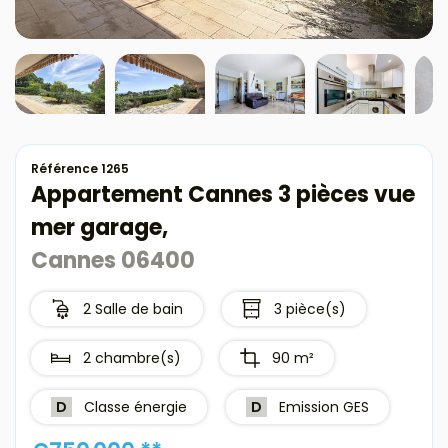
Avis clients
Estimation
Avis clients
Référence 1265
Appartement Cannes 3 pièces vue
mer garage,
Cannes 06400
2 Salle de bain
3 pièce(s)
2 chambre(s)
90 m²
D
Classe énergie
D
Emission GES