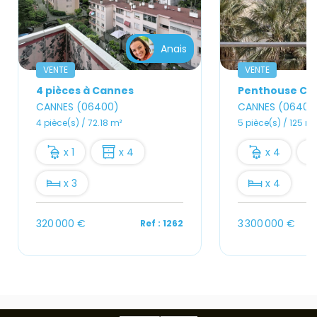
Anais
VENTE
VENTE
4 pièces à Cannes
CANNES (06400)
CANNES (06400
4 pièce(s) / 72.18 m²
5 pièce(s) / 125 m²
x 1
x 4
x 4
x 3
x 4
320 000 €
3 300 000 €
Ref : 1262