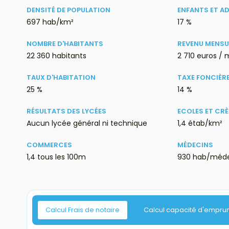
DENSITÉ DE POPULATION
ENFANTS ET A
697 hab/km²
17 %
NOMBRE D'HABITANTS
REVENU MENSU
22 360 habitants
2 710 euros / 
TAUX D'HABITATION
TAXE FONCIÈR
25 %
14 %
RÉSULTATS DES LYCÉES
ECOLES ET CR
Aucun lycée général ni technique
1,4 étab/km²
COMMERCES
MÉDECINS
1,4 tous les 100m
930 hab/méd
Calcul Frais de notaire
Calcul capacité d'empru