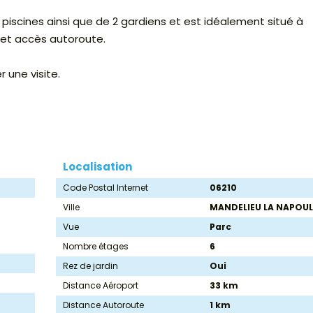
s piscines ainsi que de 2 gardiens et est idéalement situé à
 et accès autoroute.
 une visite.
Localisation
Code Postal Internet
06210
Ville
MANDELIEU LA NAPOUL
Vue
Parc
Nombre étages
6
Rez de jardin
Oui
Distance Aéroport
33 km
Distance Autoroute
1 km