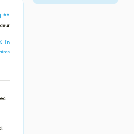
0
**
ndeur
aires
vec
l.