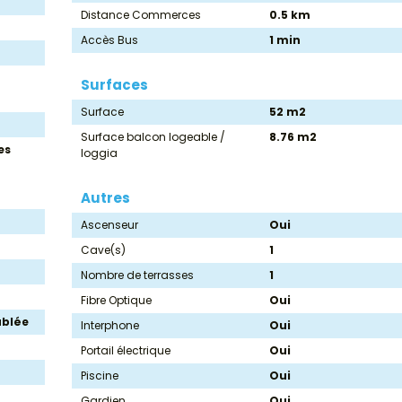
Distance Commerces
0.5 km
Accès Bus
1 min
Surfaces
Surface
52 m2
Surface balcon logeable /
8.76 m2
es
loggia
Autres
Ascenseur
Oui
Cave(s)
1
Nombre de terrasses
1
Fibre Optique
Oui
blée
Interphone
Oui
Portail électrique
Oui
Piscine
Oui
Gardien
Oui