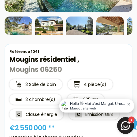
Avis clients
Estimation
Avis clients
Référence 1041
Mougins résidentiel ,
Mougins 06250
3 Salle de bain
4 pièce(s)
3 chambre(s)
225 m²
C
Classe énergie
C
Emission GES
€2 550 000
**