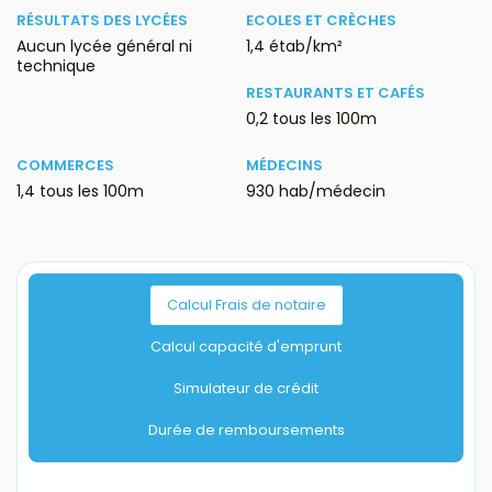
RÉSULTATS DES LYCÉES
ECOLES ET CRÈCHES
Aucun lycée général ni
1,4 étab/km²
technique
RESTAURANTS ET CAFÉS
0,2 tous les 100m
COMMERCES
MÉDECINS
1,4 tous les 100m
930 hab/médecin
Calcul Frais de notaire
Calcul capacité d'emprunt
Simulateur de crédit
Durée de remboursements