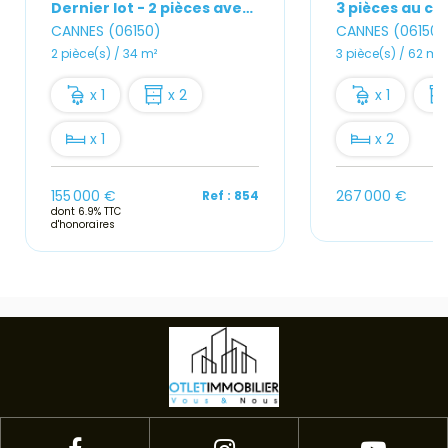
Dernier lot - 2 pièces avec terrasse de 12 m2
CANNES (06150)
CANNES (06150)
2 pièce(s) / 34 m²
3 pièce(s) / 62 m²
x 1
x 2
x 1
x 1
x 2
155 000 €
267 000 €
Ref : 854
dont 6.9% TTC
d'honoraires