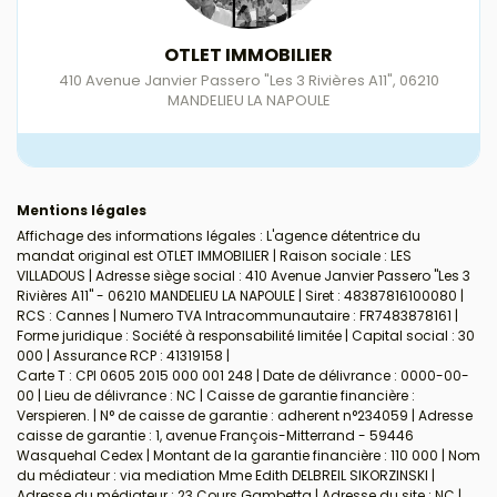
OTLET IMMOBILIER
410 Avenue Janvier Passero "Les 3 Rivières A11"
,
06210
MANDELIEU LA NAPOULE
Mentions légales
Affichage des informations légales : L'agence détentrice du
mandat original est OTLET IMMOBILIER | Raison sociale : LES
VILLADOUS | Adresse siège social : 410 Avenue Janvier Passero "Les 3
Rivières A11" - 06210 MANDELIEU LA NAPOULE | Siret : 48387816100080 |
RCS : Cannes | Numero TVA Intracommunautaire : FR7483878161 |
Forme juridique : Société à responsabilité limitée | Capital social : 30
000 | Assurance RCP : 41319158 |
Carte T : CPI 0605 2015 000 001 248 | Date de délivrance : 0000-00-
00 | Lieu de délivrance : NC | Caisse de garantie financière :
Verspieren. | N° de caisse de garantie : adherent n°234059 | Adresse
caisse de garantie : 1, avenue François-Mitterrand - 59446
Wasquehal Cedex | Montant de la garantie financière : 110 000 | Nom
du médiateur : via mediation Mme Edith DELBREIL SIKORZINSKI |
Adresse du médiateur : 23 Cours Gambetta | Adresse du site : NC |