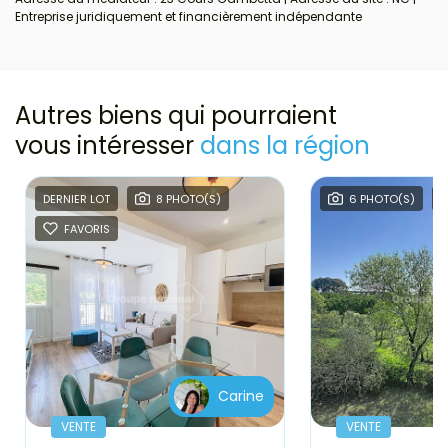
Entreprise juridiquement et financièrement indépendante
Autres biens qui pourraient
vous intéresser
dans la région
DERNIER LOT
8 PHOTO(S)
6 PHOTO(S)
FAVORIS
Carine
VENTE
VENTE