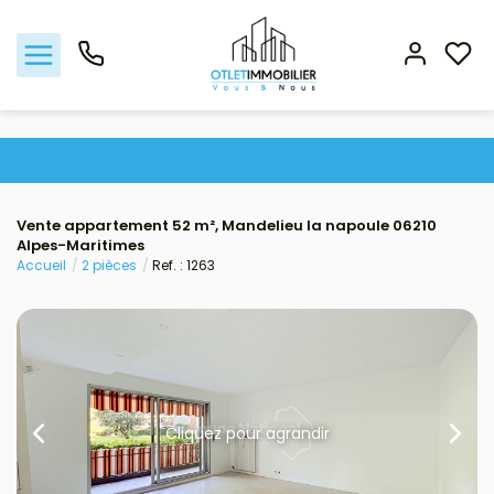
Acheter
Vente appartement 52 m², Mandelieu la napoule 06210
Louer
Alpes-Maritimes
Accueil
2 pièces
Ref. : 1263
Gestion locative
Viager
Nos biens vendus
Cliquez pour agrandir
Nos agences