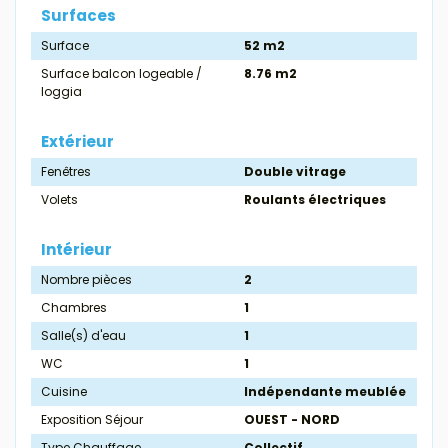
Surfaces
Surface
52 m2
Surface balcon logeable /
8.76 m2
loggia
Extérieur
Fenêtres
Double vitrage
Volets
Roulants électriques
Intérieur
Nombre pièces
2
Chambres
1
Salle(s) d'eau
1
WC
1
Cuisine
Indépendante meublée
Exposition Séjour
OUEST - NORD
Type Chauffage
Collectif