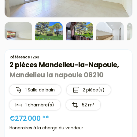
Avis clients
Estimation
Avis clients
Référence 1263
2 pièces Mandelieu-la-Napoule,
Mandelieu la napoule 06210
1 Salle de bain
2 pièce(s)
1 chambre(s)
52 m²
€272 000
**
Honoraires à la charge du vendeur