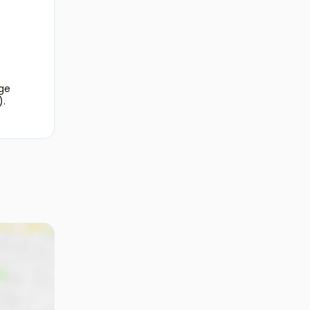
age
).