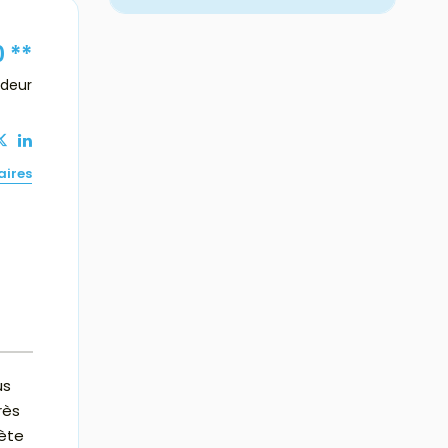
0
**
ndeur
aires
us
rès
lète