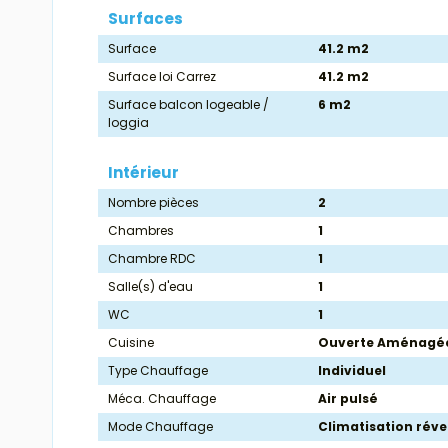
Surfaces
Surface
41.2 m2
Surface loi Carrez
41.2 m2
Surface balcon logeable /
6 m2
loggia
Intérieur
Nombre pièces
2
Chambres
1
Chambre RDC
1
Salle(s) d'eau
1
WC
1
Cuisine
Ouverte Aménagé
Type Chauffage
Individuel
Méca. Chauffage
Air pulsé
Mode Chauffage
Climatisation réve