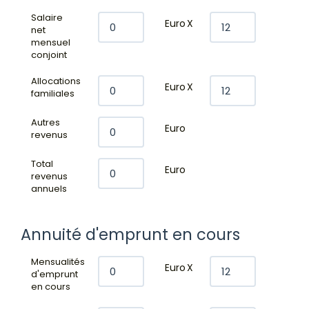
Salaire
Avis clients
Euro
X
net
mensuel
conjoint
Estimation
Allocations
Euro
X
Avis clients
familiales
Autres
Euro
revenus
Total
Euro
revenus
annuels
Annuité d'emprunt en cours
Mensualités
Euro
X
d'emprunt
en cours