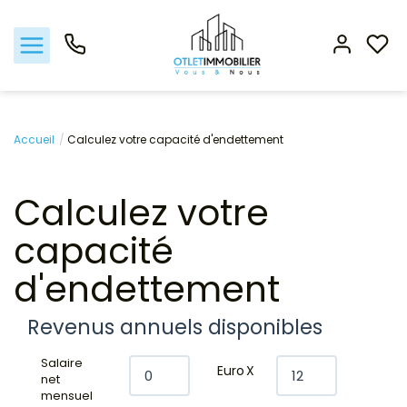
Acheter
Accueil
Calculez votre capacité d'endettement
Louer
Calculez votre
capacité
Gestion locative
d'endettement
Viager
Revenus annuels disponibles
Nos biens vendus
Salaire
Euro
X
net
Nos agences
mensuel